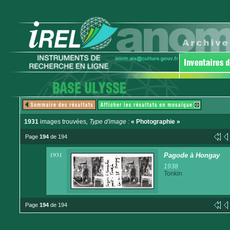
1931
images trouvées
, Type d'image :
« Photographie »
Page
194
de 194
1931
Pagode à Hongay
1938
Tonkin
Page
194
de 194