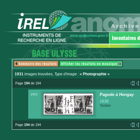
1931
images trouvées
, Type d'image :
« Photographie »
Page
194
de 194
1931
Pagode à Hongay
1938
Tonkin
Page
194
de 194