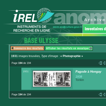
1931
images trouvées
, Type d'image :
« Photographie »
Page
194
de 194
1931
Pagode à Hongay
1938
Tonkin
Page
194
de 194