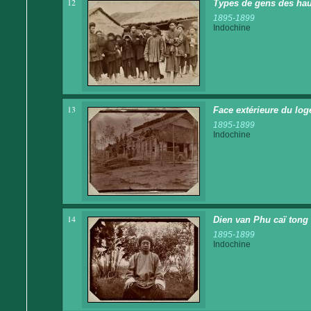
12
Types de gens des hau
1895-1899
Indochine
13
Face extérieure du log
1895-1899
Indochine
14
Dien van Phu caï tong
1895-1899
Indochine