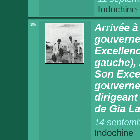
Indochine
206
Arrivée à
gouverne
Excellen
gauche), 
Son Exce
gouverne
dirigeant 
de Gia L
14 septemb
Indochine