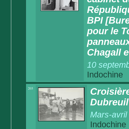
Républiqu
BPI [Bure
pour le T
panneaux
Chagall e
10 septemb
Indochine
203
Croisièr
Dubreuil
Mars-avril
Indochine