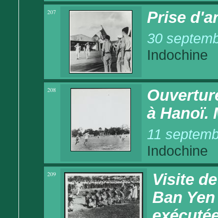
207
Prise d'a
30 septemb
Indochine
208
Ouverture
à Hanoï. 
11 septemb
Indochine
209
Visite d
Ban Yen
exécutée