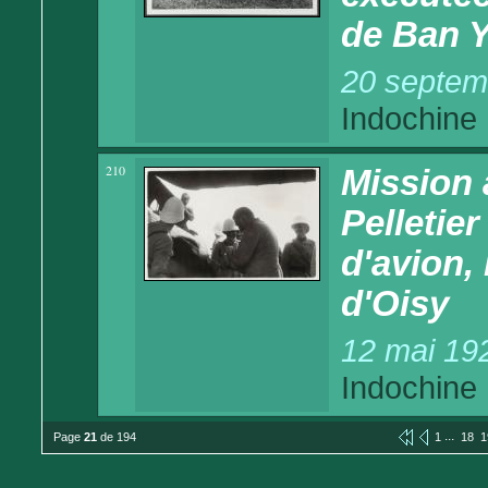
de Ban 
20 septem
Indochine
210
Mission 
Pelletier
d'avion, 
d'Oisy
12 mai 19
Indochine
...
Page
21
de 194
1
18
1