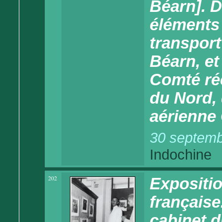
Béarn]. D
éléments 
transport
Béarn, et
Comté ré
du Nord, 
aérienne
30 septemb
Indochine
202
Expositio
française
cabinet d