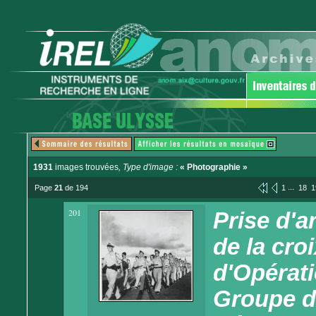
1931
images trouvées
, Type d'image :
« Photographie »
...
Page
21
de 194
1
18
1
201
Prise d'
de la cro
d'Opérati
Groupe de