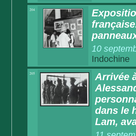
204
Expositio
française
panneau
10 septemb
Indochine
205
Arrivée 
Alessand
personnal
dans le 
Lam, ava
11 septem