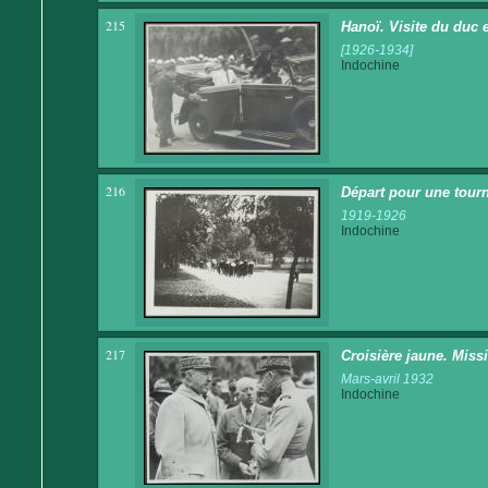
215
Hanoï. Visite du duc 
[1926-1934]
Indochine
216
Départ pour une tour
1919-1926
Indochine
217
Croisière jaune. Mis
Mars-avril 1932
Indochine