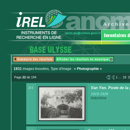
1931
images trouvées
, Type d'image :
« Photographie »
...
Page
22
de 194
1
19
2
211
Van Yen. Poste de la 
1919-1926
Indochine