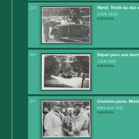
215
Hanoï. Visite du duc 
[1926-1934]
Indochine
216
Départ pour une tour
1919-1926
Indochine
217
Croisière jaune. Mis
Mars-avril 1932
Indochine