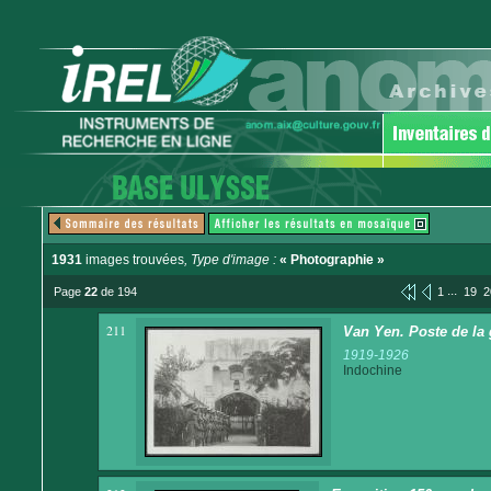
1931
images trouvées
, Type d'image :
« Photographie »
...
Page
22
de 194
1
19
2
211
Van Yen. Poste de la 
1919-1926
Indochine