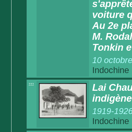
s'apprêt
voiture 
Au 2e pl
M. Rodal
Tonkin e
10 octobr
Indochine
222
Lai Chau
indigène
1919-192
Indochine