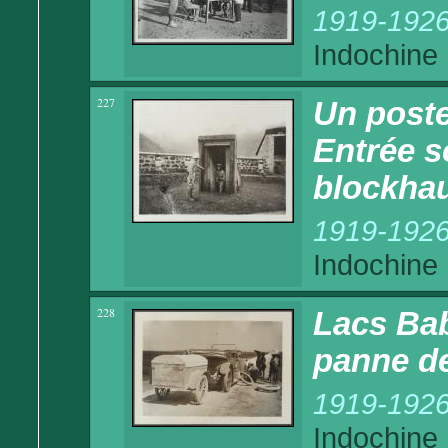
1919-192
Indochine
227
Un poste
Entrée s
blockhau
1919-192
Indochine
228
Lacs Bab
panne de
1919-192
Indochine