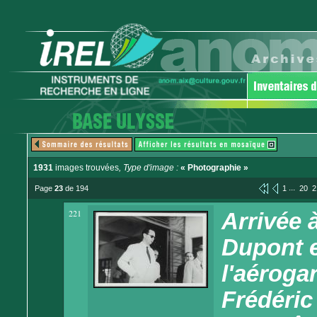
1931
images trouvées
, Type d'image :
« Photographie »
...
Page
23
de 194
1
20
2
221
Arrivée 
Dupont e
l'aéroga
Frédéric