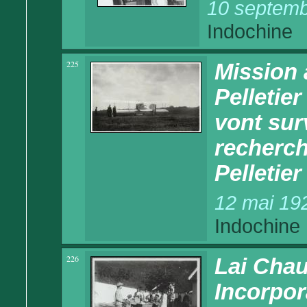
10 septemb
Indochine
225
Mission 
Pelletie
vont surv
recherch
Pelletier
12 mai 19
Indochine
226
Lai Chau
Incorpor