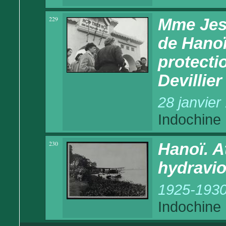
229
Mme Jes
de Hanoï
protecti
Devillier
28 janvier
Indochine
230
Hanoï. A
hydravio
1925-193
Indochine