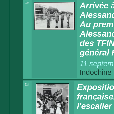
223
Arrivée 
Alessand
Au premi
Alessan
des TFIN
général
11 septem
Indochine
224
Expositio
française
l'escalier