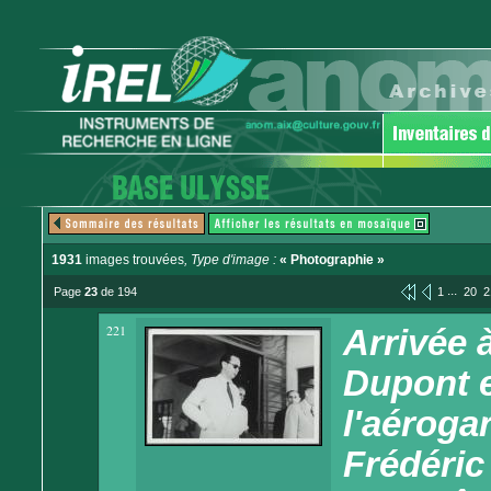
1931
images trouvées
, Type d'image :
« Photographie »
...
Page
23
de 194
1
20
2
221
Arrivée 
Dupont e
l'aéroga
Frédéric