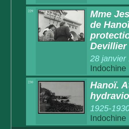
229
Mme Jes
de Hanoï
protecti
Devillier
28 janvier
Indochine
230
Hanoï. A
hydravio
1925-193
Indochine