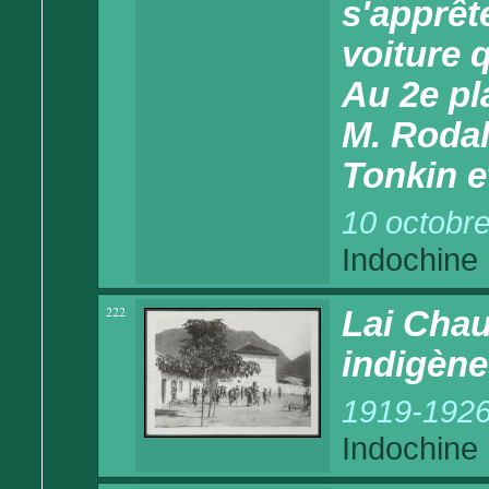
s'apprêt
voiture 
Au 2e pl
M. Rodal
Tonkin e
10 octobr
Indochine
222
Lai Chau
indigène
1919-192
Indochine