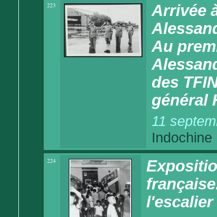
223
Arrivée 
Alessand
Au premi
Alessan
des TFIN
général
11 septem
Indochine
224
Expositio
française
l'escalier