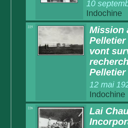
10 septemb
Indochine
225
Mission 
Pelletie
vont surv
recherch
Pelletier
12 mai 19
Indochine
226
Lai Chau
Incorpor