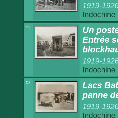
1919-192
Indochine
227
Un poste
Entrée s
blockhau
1919-192
Indochine
228
Lacs Bab
panne de
1919-192
Indochine