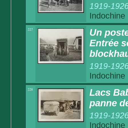
1919-192
Indochine
227
Un poste
Entrée s
blockhau
1919-192
Indochine
228
Lacs Bab
panne de
1919-192
Indochine