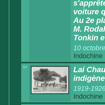
s'apprêt
voiture 
Au 2e pl
M. Rodal
Tonkin e
10 octobr
Indochine
222
Lai Chau
indigène
1919-192
Indochine