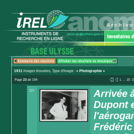
1931
images trouvées
, Type d'image :
« Photographie »
...
Page
23
de 194
1
20
2
221
Arrivée 
Dupont e
l'aéroga
Frédéric