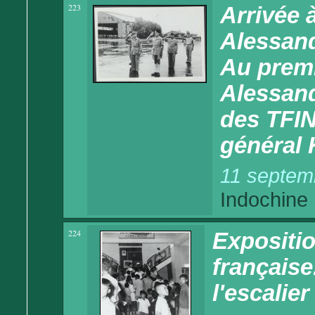
223
Arrivée 
Alessand
Au premi
Alessan
des TFIN
général
11 septem
Indochine
224
Expositio
française
l'escalier