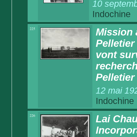
10 septemb
Indochine
225
Mission 
Pelletie
vont surv
recherch
Pelletier
12 mai 19
Indochine
226
Lai Chau
Incorpor