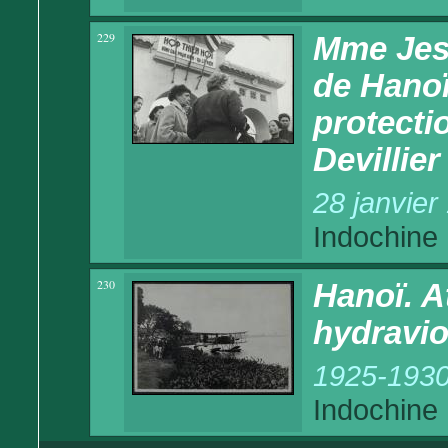
229
Mme Jes
de Hanoï
protecti
Devillier
28 janvier
Indochine
230
Hanoï. A
hydravio
1925-193
Indochine