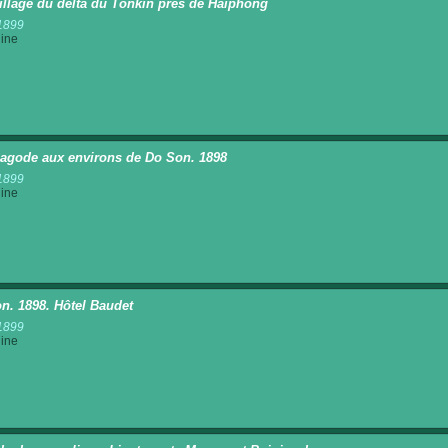
illage du delta du Tonkin près de Haïphong
1899
ine
agode aux environs de Do Son. 1898
1899
ine
n. 1898. Hôtel Baudet
1899
ine