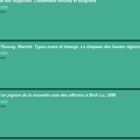
e des supplices. Lieutenants Mourey et Buigirard
1899
ine
 Thuong. Marché. Types mans et nhangs. Le chapeau des hautes région
1899
ine
'un pignon de la nouvelle case des officiers à Binh Lu, 1898
1899
ine