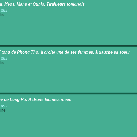
a. Meos, Mans et Ounis. Tirailleurs tonkinois
1899
ine
ï tong de Phong Tho, à droite une de ses femmes, à gauche sa soeur
1899
ine
é de Long Po. A droite femmes méos
1899
ine