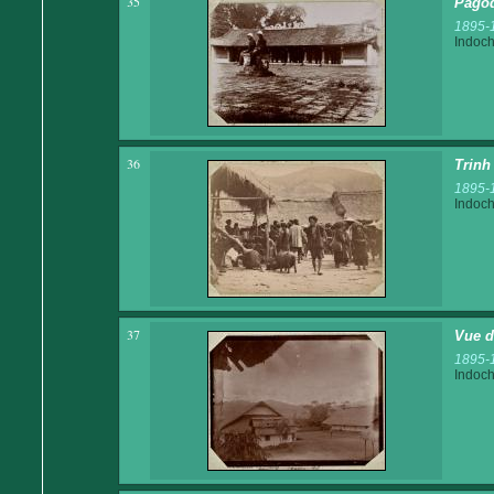
35
Pagod
1895-
Indoch
36
Trinh
1895-
Indoch
37
Vue d
1895-
Indoch