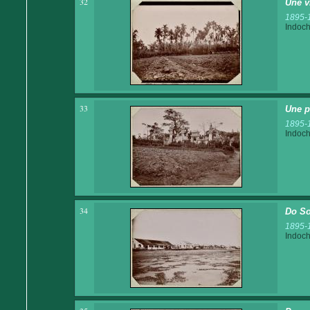
32
Une v
1895-
Indoch
33
Une p
1895-
Indoch
34
Do So
1895-
Indoch