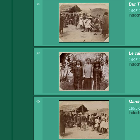
38
Bac T
1895-
Indoch
39
Le ca
1895-
Indoch
40
March
1895-
Indoch