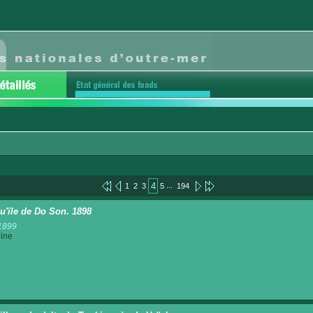
...
4
1
2
3
5
194
u'île de Do Son. 1898
1899
ine