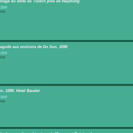
illage du delta du Tonkin près de Haïphong
1899
ine
agode aux environs de Do Son. 1898
1899
ine
n. 1898. Hôtel Baudet
1899
ine