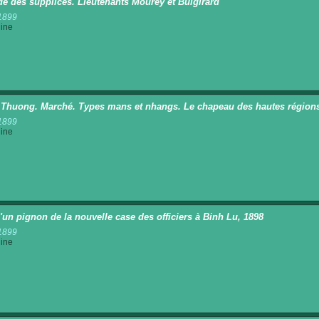
e des supplices. Lieutenants Mourey et Buigirard
1899
ine
 Thuong. Marché. Types mans et nhangs. Le chapeau des hautes région
1899
ine
'un pignon de la nouvelle case des officiers à Binh Lu, 1898
1899
ine