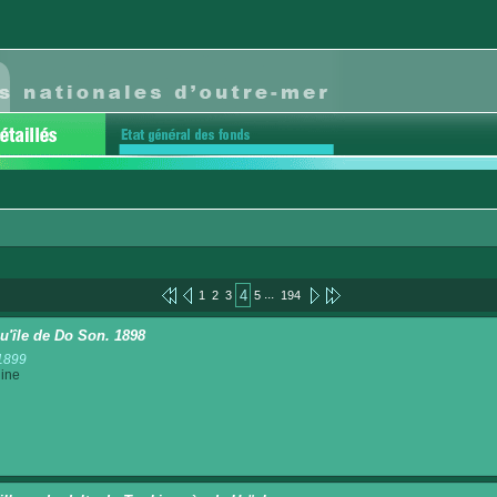
...
4
1
2
3
5
194
u'île de Do Son. 1898
1899
ine