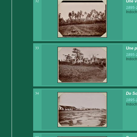
32
Une v
1895-
Indoch
33
Une p
1895-
Indoch
34
Do So
1895-
Indoch