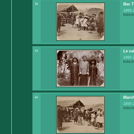
38
Bac T
1895-
Indoch
39
Le ca
1895-
Indoch
40
March
1895-
Indoch