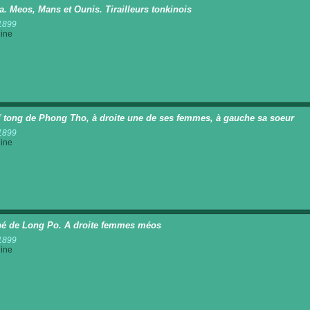
a. Meos, Mans et Ounis. Tirailleurs tonkinois
1899
ine
ï tong de Phong Tho, à droite une de ses femmes, à gauche sa soeur
1899
ine
é de Long Po. A droite femmes méos
1899
ine