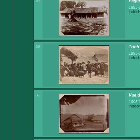
35
Pagod
1895-
Indoch
36
Trinh
1895-
Indoch
37
Vue d
1895-
Indoch