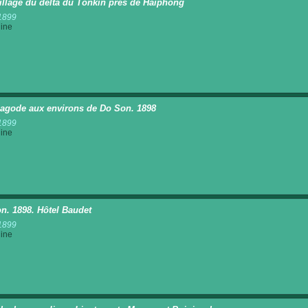
illage du delta du Tonkin près de Haïphong
1899
ine
agode aux environs de Do Son. 1898
1899
ine
n. 1898. Hôtel Baudet
1899
ine