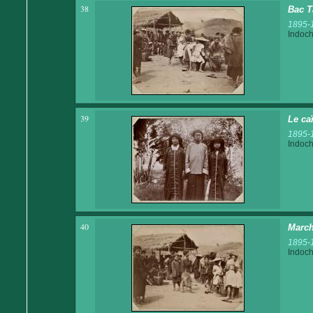
38
Bac T
1895-
Indoch
39
Le ca
1895-
Indoch
40
March
1895-
Indoch