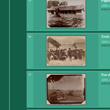
35
Pagod
1895-
Indoch
36
Trinh
1895-
Indoch
37
Vue d
1895-
Indoch