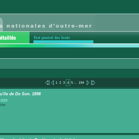
...
4
1
2
3
5
194
u'île de Do Son. 1898
1899
ine