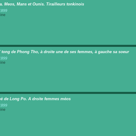
a. Meos, Mans et Ounis. Tirailleurs tonkinois
1899
ine
ï tong de Phong Tho, à droite une de ses femmes, à gauche sa soeur
1899
ine
é de Long Po. A droite femmes méos
1899
ine