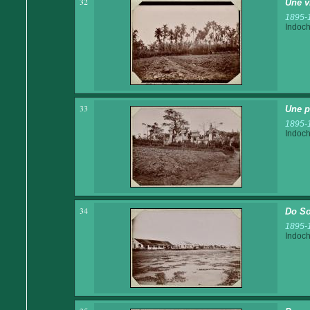
32
Une v
1895-
Indoch
33
Une p
1895-
Indoch
34
Do So
1895-
Indoch