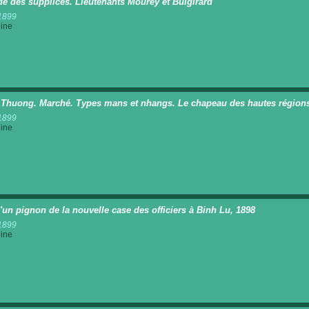
e des supplices. Lieutenants Mourey et Buigirard
1899
ine
 Thuong. Marché. Types mans et nhangs. Le chapeau des hautes région
1899
ine
'un pignon de la nouvelle case des officiers à Binh Lu, 1898
1899
ine