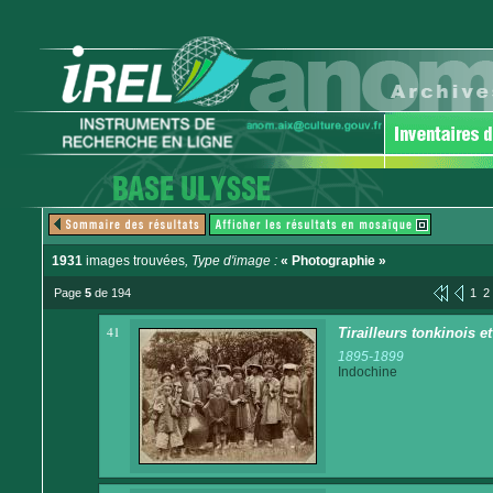
1931
images trouvées
, Type d'image :
« Photographie »
Page
5
de 194
1
2
41
Tirailleurs tonkinois
1895-1899
Indochine