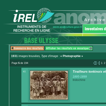
1931
images trouvées
, Type d'image :
« Photographie »
Page
5
de 194
1
2
41
Tirailleurs tonkinois
1895-1899
Indochine