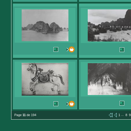
...
Page
11
de 194
1
8
9