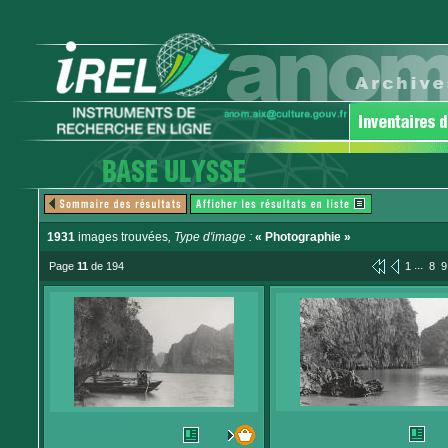
1931
images trouvées
, Type d'image :
« Photographie »
...
Page
11
de 194
1
8
9