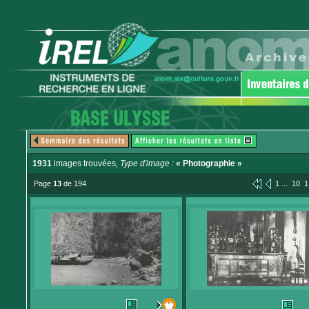
1931
images trouvées
, Type d'image :
« Photographie »
...
Page
13
de 194
1
10
1