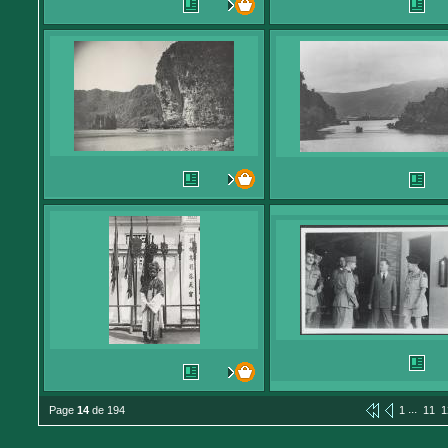
...
Page
14
de 194
1
11
1