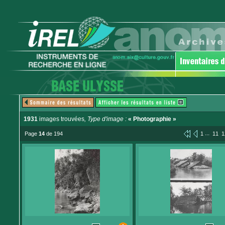
1931
images trouvées
, Type d'image :
« Photographie »
...
Page
14
de 194
1
11
1