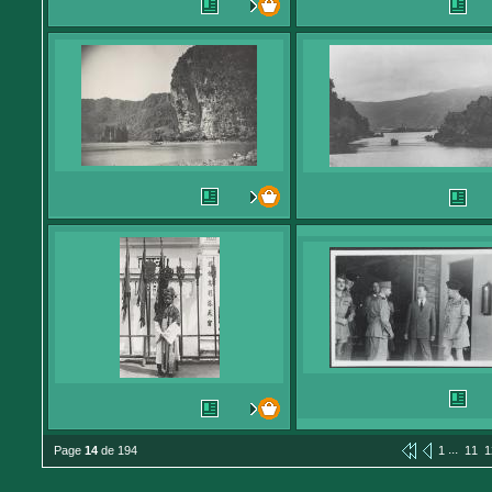
...
Page
14
de 194
1
11
1