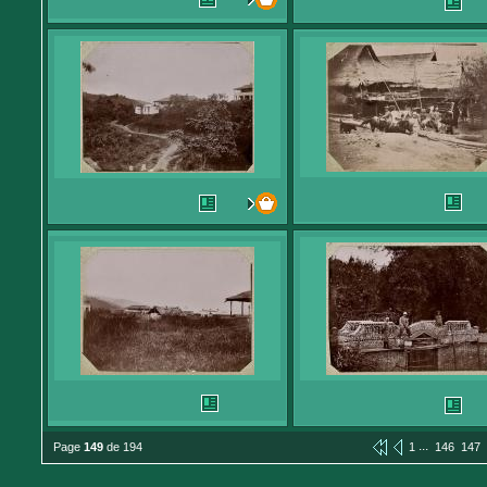
...
Page
149
de 194
1
146
147