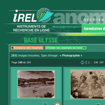
1931
images trouvées
, Type d'image :
« Photographie »
...
Page
149
de 194
1
146
147