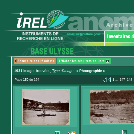
1931
images trouvées
, Type d'image :
« Photographie »
...
Page
150
de 194
1
147
148