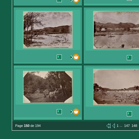
...
Page
150
de 194
1
147
148