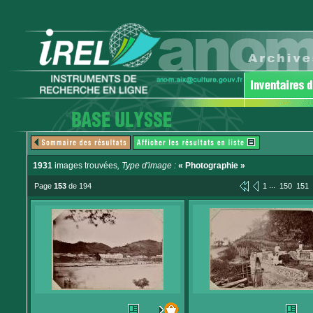
1931
images trouvées
, Type d'image :
« Photographie »
...
Page
153
de 194
1
150
151