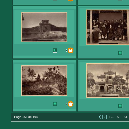
...
Page
153
de 194
1
150
151