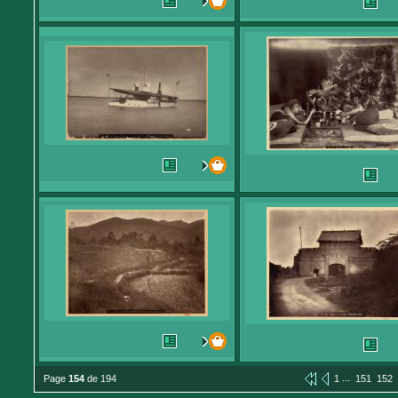
...
Page
154
de 194
1
151
152