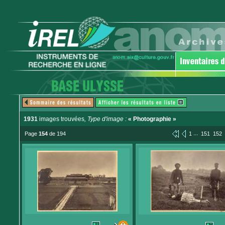
1931
images trouvées
, Type d'image :
« Photographie »
...
Page
154
de 194
1
151
152