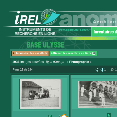
1931
images trouvées
, Type d'image :
« Photographie »
...
Page
16
de 194
1
13
1