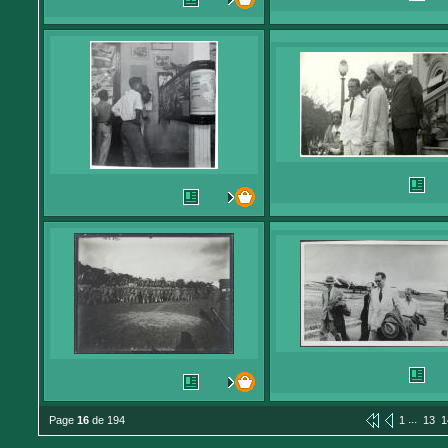
...
Page
16
de 194
1
13
1