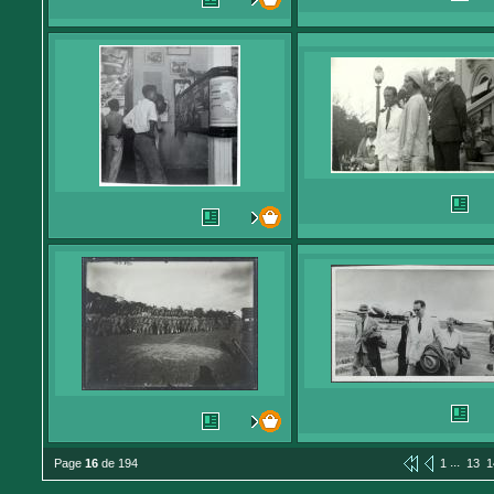
...
Page
16
de 194
1
13
1