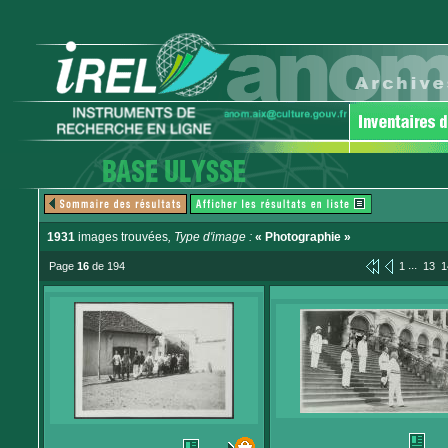
1931
images trouvées
, Type d'image :
« Photographie »
...
Page
16
de 194
1
13
1