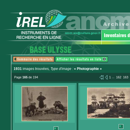
1931
images trouvées
, Type d'image :
« Photographie »
...
Page
165
de 194
1
162
163