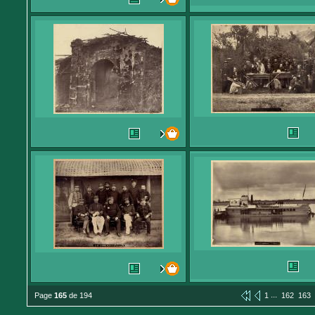
...
Page
165
de 194
1
162
163