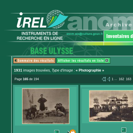
1931
images trouvées
, Type d'image :
« Photographie »
...
Page
165
de 194
1
162
163