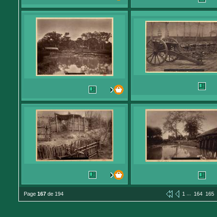
...
Page
167
de 194
1
164
165