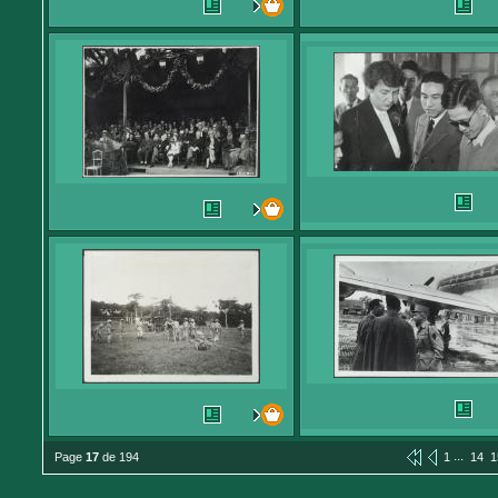
...
Page
17
de 194
1
14
1