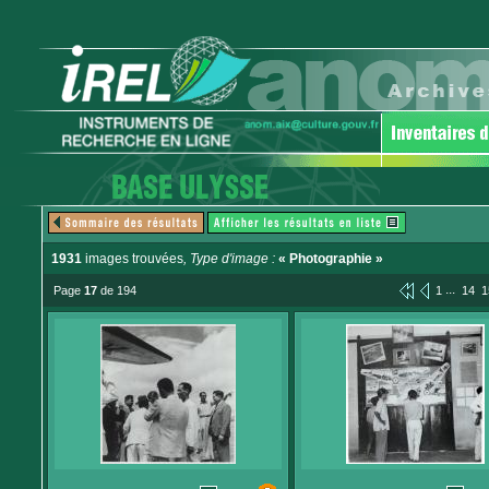
1931
images trouvées
, Type d'image :
« Photographie »
...
Page
17
de 194
1
14
1