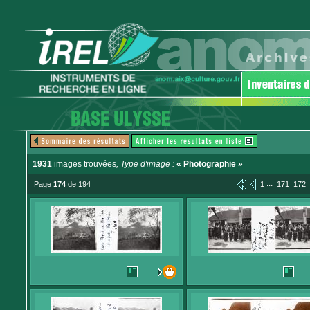
1931
images trouvées
, Type d'image :
« Photographie »
...
Page
174
de 194
1
171
172