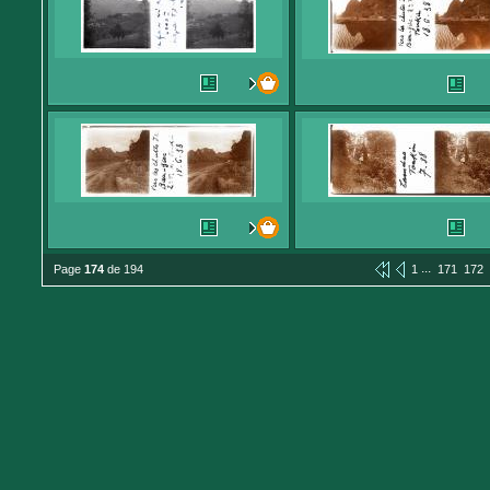
...
Page
174
de 194
1
171
172