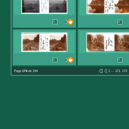
...
Page
174
de 194
1
171
172