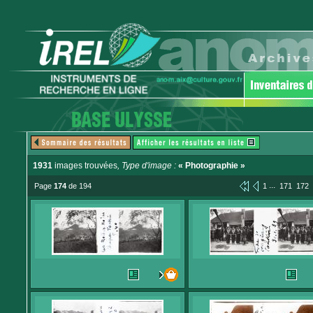
1931
images trouvées
, Type d'image :
« Photographie »
...
Page
174
de 194
1
171
172