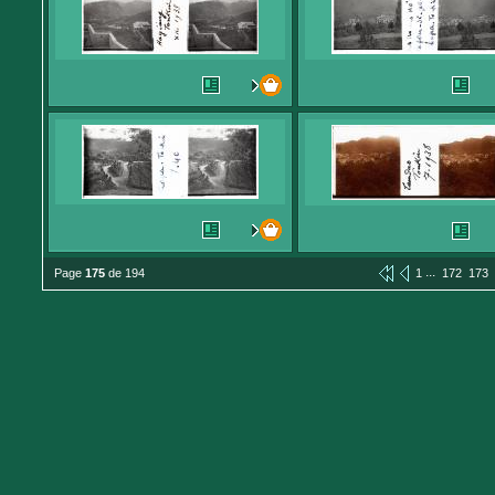
...
Page
175
de 194
1
172
173