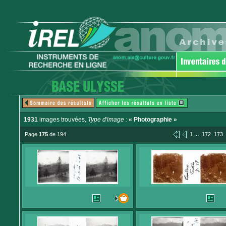
1931
images trouvées
, Type d'image :
« Photographie »
...
Page
175
de 194
1
172
173