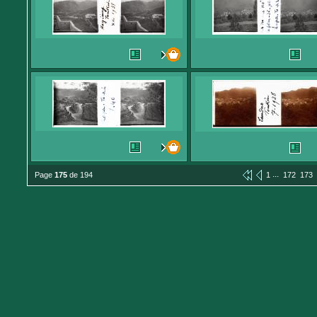
...
Page
175
de 194
1
172
173