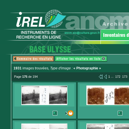
1931
images trouvées
, Type d'image :
« Photographie »
...
Page
175
de 194
1
172
173