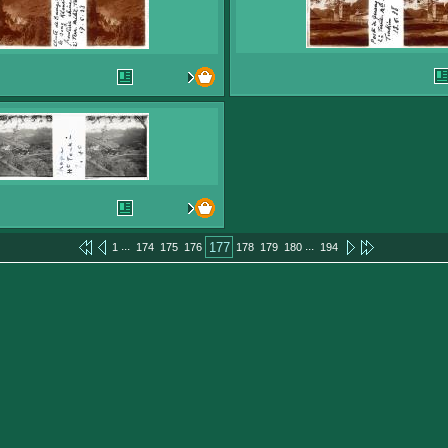
...
...
177
1
174
175
176
178
179
180
194