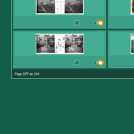
Page
177
de 194