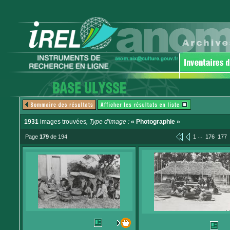
1931
images trouvées
, Type d'image :
« Photographie »
...
Page
179
de 194
1
176
177