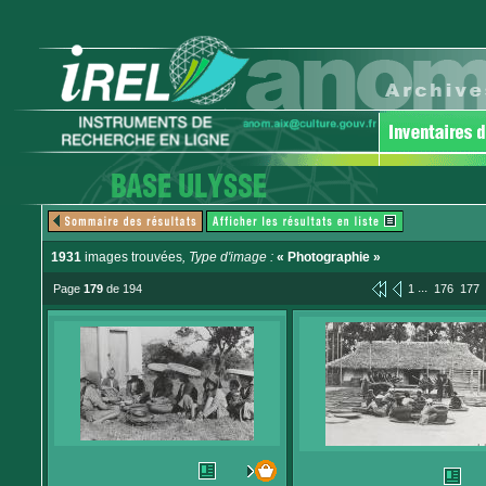
1931
images trouvées
, Type d'image :
« Photographie »
...
Page
179
de 194
1
176
177