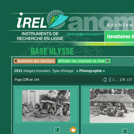
1931
images trouvées
, Type d'image :
« Photographie »
...
Page
179
de 194
1
176
177