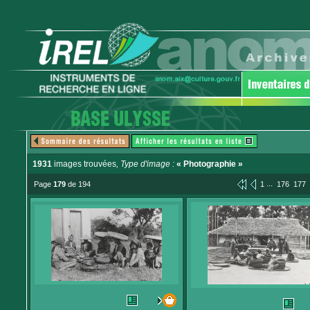
1931
images trouvées
, Type d'image :
« Photographie »
...
Page
179
de 194
1
176
177