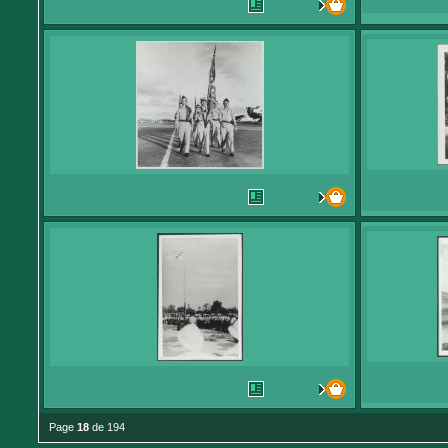
Page
18
de 194