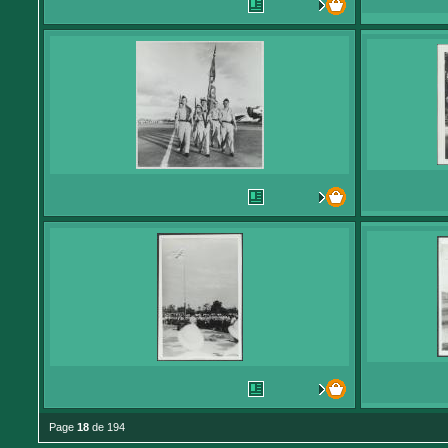
Page
18
de 194