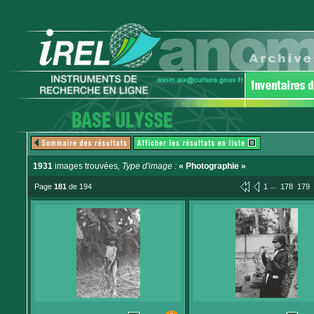
1931
images trouvées
, Type d'image :
« Photographie »
...
Page
181
de 194
1
178
179