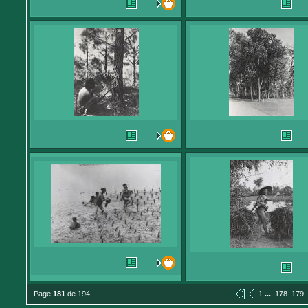
...
Page
181
de 194
1
178
179