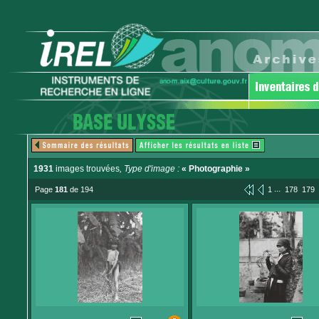
1931
images trouvées
, Type d'image :
« Photographie »
...
Page
181
de 194
1
178
179