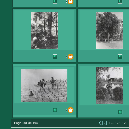
...
Page
181
de 194
1
178
179