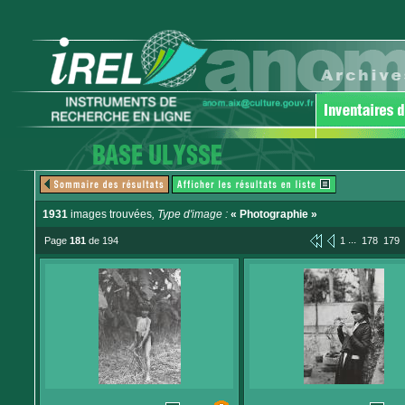
1931
images trouvées
, Type d'image :
« Photographie »
...
Page
181
de 194
1
178
179