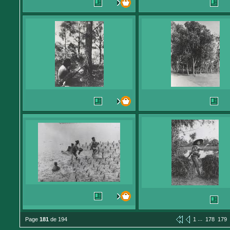
...
Page
181
de 194
1
178
179