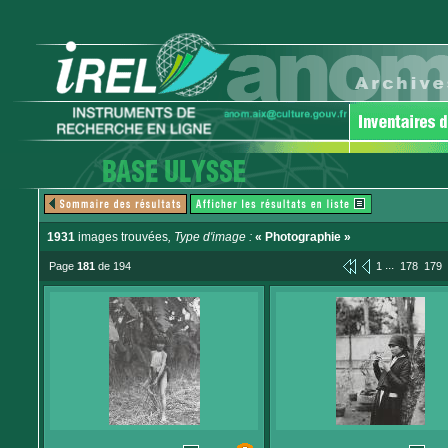
1931
images trouvées
, Type d'image :
« Photographie »
...
Page
181
de 194
1
178
179