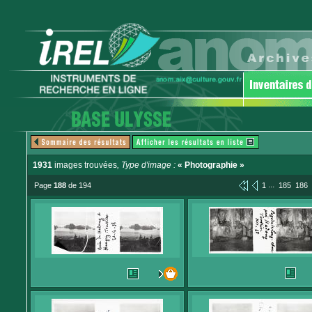
1931
images trouvées
, Type d'image :
« Photographie »
...
Page
188
de 194
1
185
186