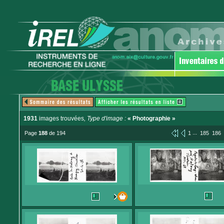
1931
images trouvées
, Type d'image :
« Photographie »
...
Page
188
de 194
1
185
186