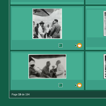
Page
19
de 194