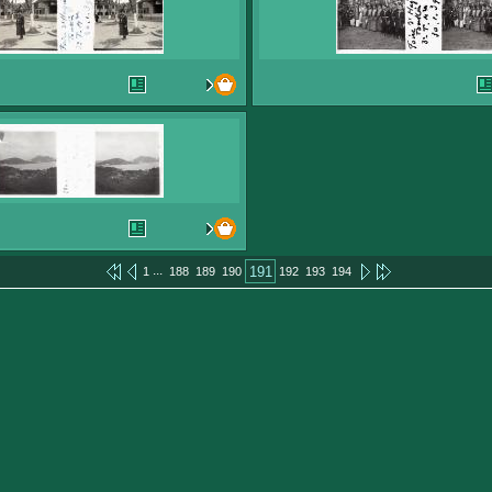
...
191
1
188
189
190
192
193
194