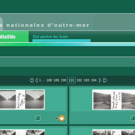
...
191
1
188
189
190
192
193
194