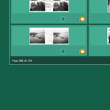
Page
191
de 194