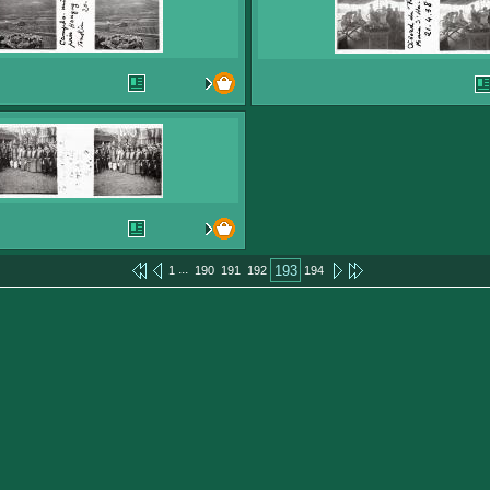
...
193
1
190
191
192
194