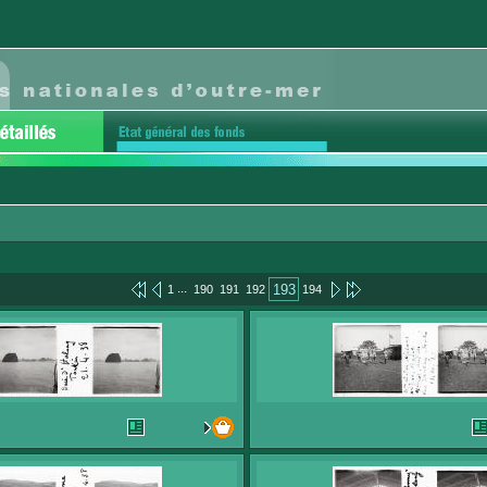
...
193
1
190
191
192
194