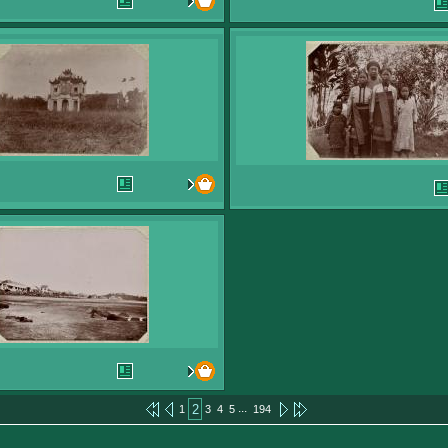
...
2
1
3
4
5
194